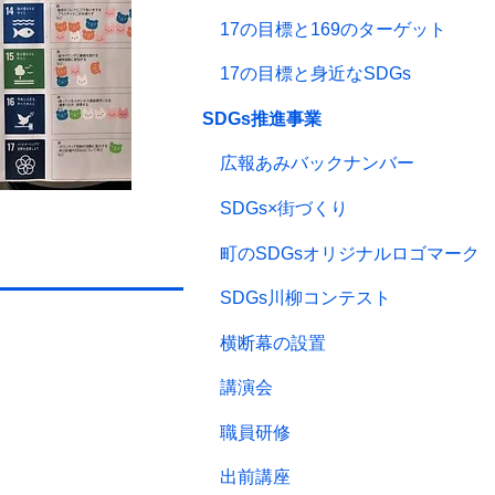
17の目標と169のターゲット
17の目標と身近なSDGs
SDGs推進事業
広報あみバックナンバー
SDGs×街づくり
町のSDGsオリジナルロゴマーク
SDGs川柳コンテスト
の設置
横断幕の設置
講演会
職員研修
出前講座