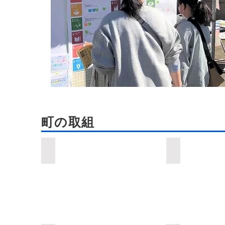
町の取組
広報あみ「阿見町×SDGs」バックナンバー
SDGs×街づく
広
SDGs×
報
街
あ
づ
み
く
「阿
り
見
町