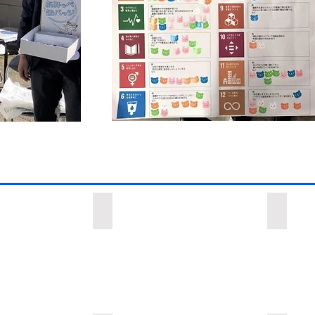
り
町のSDGsオリジナルロゴマークが決定
横断幕
町
横
の
断
SDGs
幕
オ
の
リ
設
ジ
置
ナ