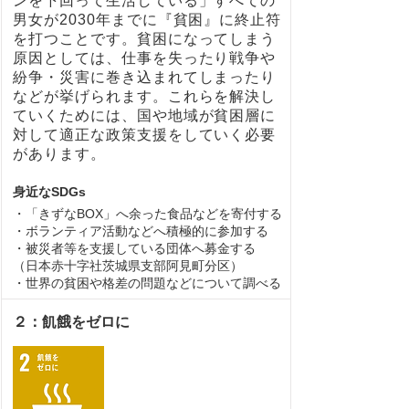
ンを下回って生活している」すべての
男女が2030年までに『貧困』に終止符
を打つことです。貧困になってしまう
原因としては、仕事を失ったり戦争や
紛争・災害に巻き込まれてしまったり
などが挙げられます。これらを解決し
ていくためには、国や地域が貧困層に
対して適正な政策支援をしていく必要
があります。
身近なSDGs
・「きずなBOX」へ余った食品などを寄付する
・ボランティア活動などへ積極的に参加する
・被災者等を支援している団体へ募金する
（日本赤十字社茨城県支部阿見町分区）
・世界の貧困や格差の問題などについて調べる
２：飢餓をゼロに