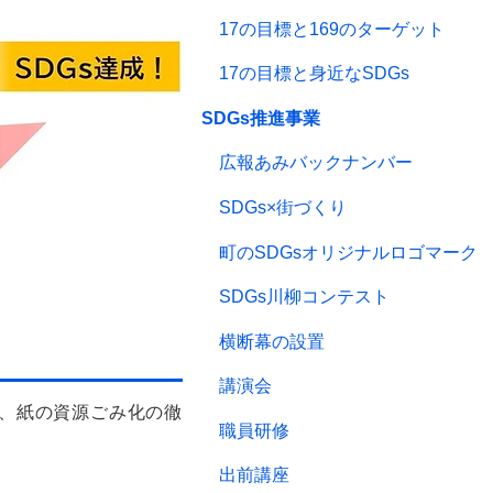
17の目標と169のターゲット
17の目標と身近なSDGs
SDGs推進事業
広報あみバックナンバー
SDGs×街づくり
町のSDGsオリジナルロゴマーク
SDGs川柳コンテスト
横断幕の設置
講演会
、
紙の資源ごみ化の徹
職員研修
出前講座