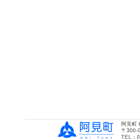
阿見町
〒300
TEL：02