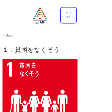
ME
NU
< Back
１：貧困をなくそう