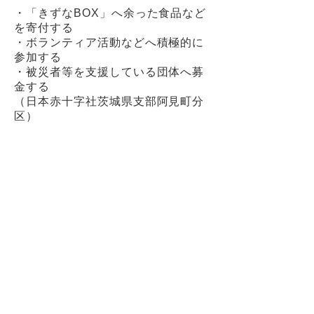
・「きずなBOX」へ余った食品など
を寄付する
・ボランティア活動などへ積極的に
参加する
・被災者等を支援している団体へ募
金する
（日本赤十字社茨城県支部阿見町分
区）
・世界の貧困や格差の問題などにつ
いて調べる
Previous
Next
阿見町 町長公室 政策企画課
〒300-0392 茨城県稲敷郡阿見町中央一丁目1番1号
TEL：029-888-1111