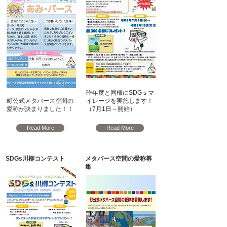
昨年度と同様にSDGｓマ
町公式メタバース空間の
イレージを実施します！
愛称が決まりました！！
（7月1日～開始）
Read More
Read More
SDGs川柳コンテスト
メタバース空間の愛称募
集