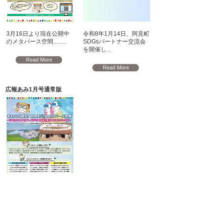
3月16日より現在公開中
令和8年1⽉14⽇、阿⾒町
のメタバース空間.........
SDGsパートナー交流会
を開催し...
Read More
Read More
広報あみ1月号通常版
阿見町では、町公式メタ