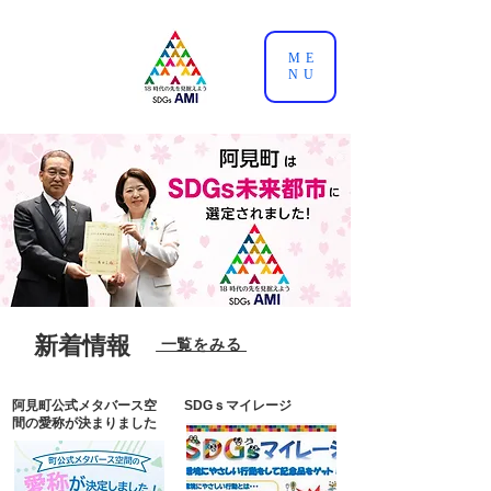
ME
NU
新着情報
​ 一覧をみる
阿見町公式メタバース空
SDGｓマイレージ
間の愛称が決まりました